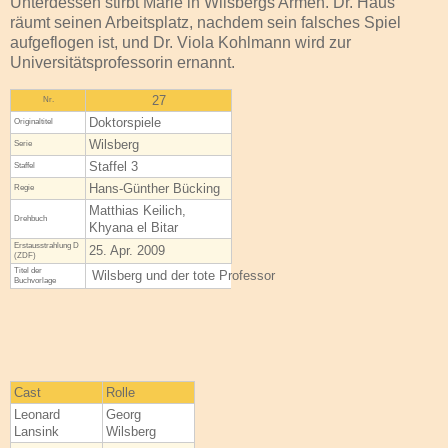
Unterdessen stirbt Marie in Wilsbergs Armen. Dr. Haus
räumt seinen Arbeitsplatz, nachdem sein falsches Spiel
aufgeflogen ist, und Dr. Viola Kohlmann wird zur
Universitätsprofessorin ernannt.
27
Nr.
Doktorspiele
Original­titel
Wilsberg
Serie
Staffel 3
Staffel
Hans-Günther Bücking
Regie
Matthias Keilich,
Drehbuch
Khyana el Bitar
Erstaus­strahlung D
25. Apr. 2009
(ZDF)
Titel der
Wilsberg und der tote Professor
Buchvorlage
Cast
Rolle
Leonard
Georg
Lansink
Wilsberg