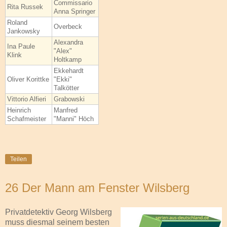
Commissario
Rita Russek
Anna Springer
Roland
Overbeck
Jankowsky
Alexandra
Ina Paule
"Alex"
Klink
Holtkamp
Ekkehardt
Oliver Korittke
"Ekki"
Talkötter
Vittorio Alfieri
Grabowski
Heinrich
Manfred
Schafmeister
"Manni" Höch
Teilen
26 Der Mann am Fenster Wilsberg
Privatdetektiv Georg Wilsberg
muss diesmal seinem besten