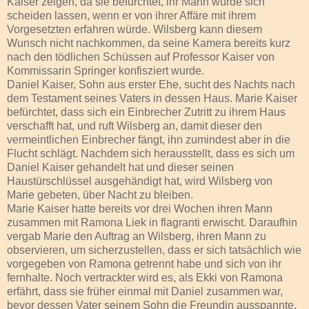
Kaiser zeigen, da sie befürchtet, ihr Mann würde sich
scheiden lassen, wenn er von ihrer Affäre mit ihrem
Vorgesetzten erfahren würde. Wilsberg kann diesem
Wunsch nicht nachkommen, da seine Kamera bereits kurz
nach den tödlichen Schüssen auf Professor Kaiser von
Kommissarin Springer konfisziert wurde.
Daniel Kaiser, Sohn aus erster Ehe, sucht des Nachts nach
dem Testament seines Vaters in dessen Haus. Marie Kaiser
befürchtet, dass sich ein Einbrecher Zutritt zu ihrem Haus
verschafft hat, und ruft Wilsberg an, damit dieser den
vermeintlichen Einbrecher fängt, ihn zumindest aber in die
Flucht schlägt. Nachdem sich herausstellt, dass es sich um
Daniel Kaiser gehandelt hat und dieser seinen
Haustürschlüssel ausgehändigt hat, wird Wilsberg von
Marie gebeten, über Nacht zu bleiben.
Marie Kaiser hatte bereits vor drei Wochen ihren Mann
zusammen mit Ramona Liek in flagranti erwischt. Daraufhin
vergab Marie den Auftrag an Wilsberg, ihren Mann zu
observieren, um sicherzustellen, dass er sich tatsächlich wie
vorgegeben von Ramona getrennt habe und sich von ihr
fernhalte. Noch vertrackter wird es, als Ekki von Ramona
erfährt, dass sie früher einmal mit Daniel zusammen war,
bevor dessen Vater seinem Sohn die Freundin ausspannte.