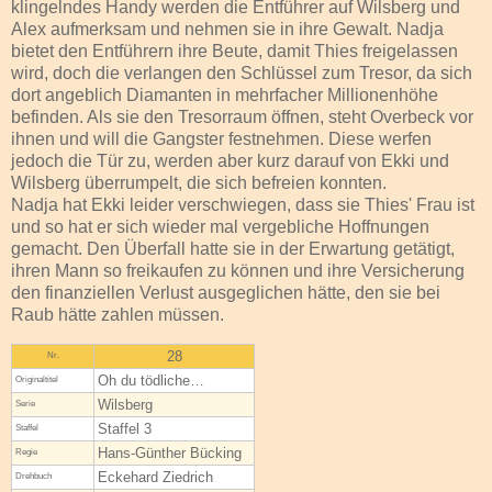
klingelndes Handy werden die Entführer auf Wilsberg und
Alex aufmerksam und nehmen sie in ihre Gewalt. Nadja
bietet den Entführern ihre Beute, damit Thies freigelassen
wird, doch die verlangen den Schlüssel zum Tresor, da sich
dort angeblich Diamanten in mehrfacher Millionenhöhe
befinden. Als sie den Tresorraum öffnen, steht Overbeck vor
ihnen und will die Gangster festnehmen. Diese werfen
jedoch die Tür zu, werden aber kurz darauf von Ekki und
Wilsberg überrumpelt, die sich befreien konnten.
Nadja hat Ekki leider verschwiegen, dass sie Thies' Frau ist
und so hat er sich wieder mal vergebliche Hoffnungen
gemacht. Den Überfall hatte sie in der Erwartung getätigt,
ihren Mann so freikaufen zu können und ihre Versicherung
den finanziellen Verlust ausgeglichen hätte, den sie bei
Raub hätte zahlen müssen.
28
Nr.
Oh du tödliche…
Original­titel
Wilsberg
Serie
Staffel 3
Staffel
Hans-Günther Bücking
Regie
Eckehard Ziedrich
Drehbuch