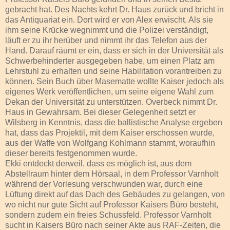
gebracht hat. Des Nachts kehrt Dr. Haus zurück und bricht in
das Antiquariat ein. Dort wird er von Alex erwischt. Als sie
ihm seine Krücke wegnimmt und die Polizei verständigt,
läuft er zu ihr herüber und nimmt ihr das Telefon aus der
Hand. Darauf räumt er ein, dass er sich in der Universität als
Schwerbehinderter ausgegeben habe, um einen Platz am
Lehrstuhl zu erhalten und seine Habilitation vorantreiben zu
können. Sein Buch über Masematte wollte Kaiser jedoch als
eigenes Werk veröffentlichen, um seine eigene Wahl zum
Dekan der Universität zu unterstützen. Overbeck nimmt Dr.
Haus in Gewahrsam. Bei dieser Gelegenheit setzt er
Wilsberg in Kenntnis, dass die ballistische Analyse ergeben
hat, dass das Projektil, mit dem Kaiser erschossen wurde,
aus der Waffe von Wolfgang Kohlmann stammt, woraufhin
dieser bereits festgenommen wurde.
Ekki entdeckt derweil, dass es möglich ist, aus dem
Abstellraum hinter dem Hörsaal, in dem Professor Varnholt
während der Vorlesung verschwunden war, durch eine
Lüftung direkt auf das Dach des Gebäudes zu gelangen, von
wo nicht nur gute Sicht auf Professor Kaisers Büro besteht,
sondern zudem ein freies Schussfeld. Professor Varnholt
sucht in Kaisers Büro nach seiner Akte aus RAF-Zeiten, die