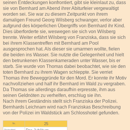
seinen Entdeckungen konfrontiert, gibt sie kleinlaut zu, dass
sie von Bernhard am Abend ihrer Abiturfeier vergewaltigt
worden sei. Sie war zu diesem Zeitpunkt von ihrem
damaligen Freund Georg Wilsberg schwanger, verlor aber
aufgrund des körperlichen Übergriffs von Bernhard ihr Kind.
Dies überforderte sie, weswegen sie sich von Wilsberg
trennte. Weiter erfährt Wilsberg von Franziska, dass sie sich
bei ihrem Klassentreffen mit Bernhard am Pool
ausgesprochen hat. Als dieser sie umarmen wollte, fielen
die beiden ins Wasser. Sie nutzte die Gelegenheit und hielt
den betrunkenen Klassenkameraden unter Wasser, bis er
starb. Sie wurde von Thomas dabei beobachtet, wie sie den
toten Bernhard zu ihrem Wagen schleppte. Sie verriet
Thomas ihre Beweggründe für den Mord. Er konnte ihr Motiv
nachvollziehen und half ihr Bernhard im Wald zu vergraben.
Da Thomas sie allerdings daraufhin erpresste, ihm aus
seinen Geldnöten zu verhelfen, erschlug sie ihn.
Nach ihrem Geständnis stellt sich Franziska der Polizei.
Bernhards Leichnam wird nach Franziskas Beschreibung
von der Polizei im Waldstück am Schlosshotel gefunden.
25
Nr.
Original­titel