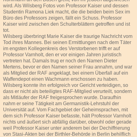
wird. Als Wilsberg Fotos von Professor Kaiser und dessen
Studentin Ramona Liek macht, die die beiden beim Sex im
Büro des Professors zeigen, fällt ein Schuss. Professor
Kaiser wird zwischen den Schulterblättern getroffen und ist
tot.
Wilsberg überbringt Marie Kaiser die traurige Nachricht vom
Tod ihres Mannes. Bei seinen Ermittlungen nach dem Täter
im engsten Kollegenkreis des Verstorbenen trifft er auf
Professor Varnholt, den er vor einigen Jahren juristisch
vertreten hat. Damals trug er noch den Namen Dieter
Mertens, bevor er den Namen seiner Frau annahm, und war
als Mitglied der RAF angeklagt, bei einem Überfall auf ein
Waffendepot einen Wachmann erschossen zu haben.
Wilsberg konnte ihn erfolgreich vor Gericht verteidigen, so
dass er nicht als beteiligtes RAF-Mitglied verurteilt, sondern
als Mitläufer der RAF freigesprochen wurde. Daraufhin
nahm er seine Tätigkeit am Germanistik-Lehrstuhl der
Universität auf. Vom Fachgebiet der Geheimsprachen, mit
dem sich Professor Kaiser befasste, hält Professor Varnholt
nichts und äußert sich abfällig darüber, obwohl oder gerade
weil Professor Kaiser unter anderem bei der Dechiffrierung
von Stasi-Akten bei der Birthler-Behörde in Berlin behilflich