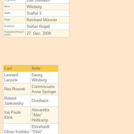
Das Jubiläum
Wilsberg
Serie
Staffel 3
Staffel
Reinhard Münster
Regie
Stefan Rogall
Drehbuch
Erstaus­strahlung D
27. Dez. 2008
(ZDF)
Cast
Rolle
Leonard
Georg
Lansink
Wilsberg
Commissario
Rita Russek
Anna Springer
Roland
Overbeck
Jankowsky
Alexandra
Ina Paule
"Alex"
Klink
Holtkamp
Ekkehardt
Oliver Korittke
"Ekki"