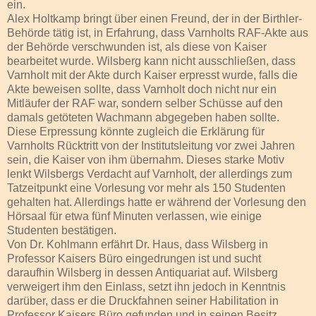
ein.
Alex Holtkamp bringt über einen Freund, der in der Birthler-
Behörde tätig ist, in Erfahrung, dass Varnholts RAF-Akte aus
der Behörde verschwunden ist, als diese von Kaiser
bearbeitet wurde. Wilsberg kann nicht ausschließen, dass
Varnholt mit der Akte durch Kaiser erpresst wurde, falls die
Akte beweisen sollte, dass Varnholt doch nicht nur ein
Mitläufer der RAF war, sondern selber Schüsse auf den
damals getöteten Wachmann abgegeben haben sollte.
Diese Erpressung könnte zugleich die Erklärung für
Varnholts Rücktritt von der Institutsleitung vor zwei Jahren
sein, die Kaiser von ihm übernahm. Dieses starke Motiv
lenkt Wilsbergs Verdacht auf Varnholt, der allerdings zum
Tatzeitpunkt eine Vorlesung vor mehr als 150 Studenten
gehalten hat. Allerdings hatte er während der Vorlesung den
Hörsaal für etwa fünf Minuten verlassen, wie einige
Studenten bestätigen.
Von Dr. Kohlmann erfährt Dr. Haus, dass Wilsberg in
Professor Kaisers Büro eingedrungen ist und sucht
daraufhin Wilsberg in dessen Antiquariat auf. Wilsberg
verweigert ihm den Einlass, setzt ihn jedoch in Kenntnis
darüber, dass er die Druckfahnen seiner Habilitation in
Professor Kaisers Büro gefunden und in seinen Besitz