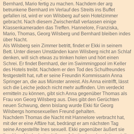
Bernhard, Mario fertig zu machen. Nachdem der arg
betrunkene Bernhard im Verlauf des Streits ins Buffet
gefallen ist, wird er von Wilsberg auf sein Hotelzimmer
gebracht. Nach diesem Zwischenfall verlassen einige
Klassenkameraden das Treffen. Hannelore, Franziska,
Mario, Thomas, Georg Wilsberg und Bernhard bleiben indes
über Nacht.
Als Wilsberg sein Zimmer betritt, findet er Ekki in seinem
Bett. Unter diesen Umständen kann Wilsberg nicht an Schlaf
denken, will sich etwas zu trinken holen und hört einen
Schrei. Er findet Bernhard, der im Swimmingpool im Keller
des Hotels treibt. Nachdem er den Tod des Schulfreundes
festgestellt hat, ruft er seine Freundin Kommissarin Anna
Springer an, die aus Münster anreist. Als Anna eintrifft, lässt
sich die Leiche jedoch nicht mehr auffinden. Um verdeckt
ermitteln zu können, gibt sich Anna gegenüber Thomas als
Frau von Georg Wilsberg aus. Dies gibt den Gerüchten
neuen Schwung, denn bislang wurde Ekki für Georg
Wilsbergs homosexuellen Freund gehalten.
Nachdem Thomas die Nacht mit Hannelore verbracht hat,
mit der er eine Affäre hat, bedrängt er am nächsten Tag
seine Angestellte Ines sexuell. Ekki gegenüber äußert sie