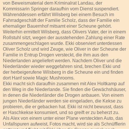
von Beweismaterial dem Kriminalrat Landau, der
Kommissarin Springer daraufhin vom Dienst suspendiert.
Währenddessen erfährt Wilsberg bei einem Besuch im
Fahrradgeschäft der Familie Scholz, dass der Familie ein
ehemaliger Bauernhof mitsamt einer Scheune gehört.
Weiterhin ermittelt Wilsberg, dass Olivers Vater, der in einem
Rollstuhl sitzt, wegen der ausstehenden Zahlung einer Rate
zusammengeschlagen wurde. Ekki observiert unterdessen
Oliver Scholz und wird Zeuge, wie Oliver in der Scheune der
Familie in Entrup Drogen versteckt, die ihm aus den
Niederlanden angeliefert werden. Nachdem Oliver und die
Niederländer wieder weggefahren sind, brechen Ekki und
der herbeigerufene Wilsberg in die Scheune ein und finden
dort Hanf sowie Magic Mushrooms.
Ekki macht sich daraufhin zusammen mit Alex Holtkamp auf
den Weg in die Niederlande. Sie finden die Gewächshäuser,
in denen die Niederländer die Drogen anbauen. Von einem
jungen Niederländer werden sie eingeladen, die Kekse zu
probieren, die er gebacken hat. Ekki ist nicht bewusst, dass
er Haschkekse konsumiert, und so greift er zu beherzt zu.
Als Alex von einem unter einer Plane versteckten Auto, das
Unfallspuren aufweist, Fotos macht, wird sie als Schnüfflerin