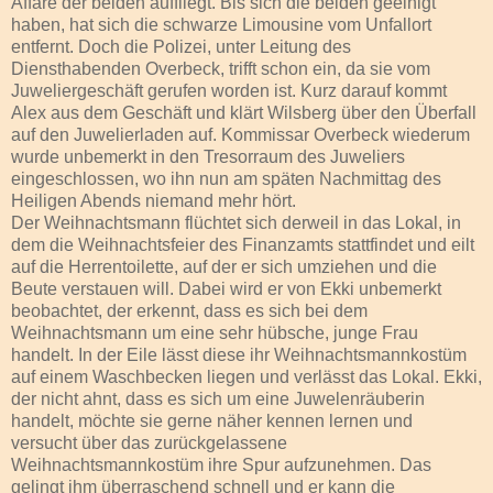
Affäre der beiden auffliegt. Bis sich die beiden geeinigt
haben, hat sich die schwarze Limousine vom Unfallort
entfernt. Doch die Polizei, unter Leitung des
Diensthabenden Overbeck, trifft schon ein, da sie vom
Juweliergeschäft gerufen worden ist. Kurz darauf kommt
Alex aus dem Geschäft und klärt Wilsberg über den Überfall
auf den Juwelierladen auf. Kommissar Overbeck wiederum
wurde unbemerkt in den Tresorraum des Juweliers
eingeschlossen, wo ihn nun am späten Nachmittag des
Heiligen Abends niemand mehr hört.
Der Weihnachtsmann flüchtet sich derweil in das Lokal, in
dem die Weihnachtsfeier des Finanzamts stattfindet und eilt
auf die Herrentoilette, auf der er sich umziehen und die
Beute verstauen will. Dabei wird er von Ekki unbemerkt
beobachtet, der erkennt, dass es sich bei dem
Weihnachtsmann um eine sehr hübsche, junge Frau
handelt. In der Eile lässt diese ihr Weihnachtsmannkostüm
auf einem Waschbecken liegen und verlässt das Lokal. Ekki,
der nicht ahnt, dass es sich um eine Juwelenräuberin
handelt, möchte sie gerne näher kennen lernen und
versucht über das zurückgelassene
Weihnachtsmannkostüm ihre Spur aufzunehmen. Das
gelingt ihm überraschend schnell und er kann die