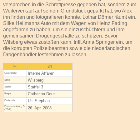
versprochen in die Schrottpresse gegeben hat, sondern zum
Weiterverkauf auf seinem Grundstück geparkt hat, wo Alex
ihn finden und fotografieren konnte. Lothar Dörner räumt ein,
Silke Heilmanns Auto mit dem Wagen von Heinz Fading
angefahren zu haben, um sie einzuschüchtern und ihre
gemeinsamen Drogengeschäfte zu schützen. Bevor
Wilsberg etwas zustoßen kann, trifft Anna Springer ein, um
die korrupten Polizeibeamten sowie die niederländischen
Drogenhändler festnehmen zu lassen.
24
Nr.
Interne Affären
Original­titel
Wilsberg
Serie
Staffel 3
Staffel
Catharina Deus
Regie
Ulli Stephan
Drehbuch
Erstaus­strahlung D
26. Apr. 2008
(ZDF)