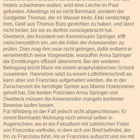
Hotels schwimmen wollen, wird eine Leiche im Pool
gefunden. Allerdings ist es nicht Bernhard, sondern der
Gastgeber Thomas, der im Wasser treibt. Ekki verdächtigt
Ines, Geld aus Thomas Büro gestohlen zu haben, und lässt
nicht locker, bis sie es dorthin zurückgebracht hat.
Overbeck, der Assistent von Kommissarin Springer, trifft
zwischenzeitlich ein, um die Alibis der Anwesenden zu
prüfen. Dies mag ihm zwar nicht gelingen, dafür enttarnt er
versehentlich seine Vorgesetzte, woraufhin Anna Springer
die Ermittlungen offiziell übernimmt. Bei der weiteren
Befragung bricht Mario mit einem anaphylaktischen Schock
zusammen. Hannelore setzt zu einem Luftröhrenschnitt an,
kann aber von Franziska aufgehalten werden, die in der
Zwischenzeit die benötigte Spritze aus Marios Hotelzimmer
geholt hat. Die beiden Polizisten Anna Springer und
Overbeck müssen die Anwesenden mangels konkreter
Beweise laufen lassen.
Für Wilsberg ist der Fall jedoch nicht abgeschlossen. Er
nimmt Bernhards Wohnung noch einmal selber in
Augenschein, wo er ein Fotoalbum mit zahlreichen Fotos
von Franziska vorfindet, in dem sich ein Brief befindet, der
ihn zu Franziska führt. Als er Franziska aufsucht und sie mit