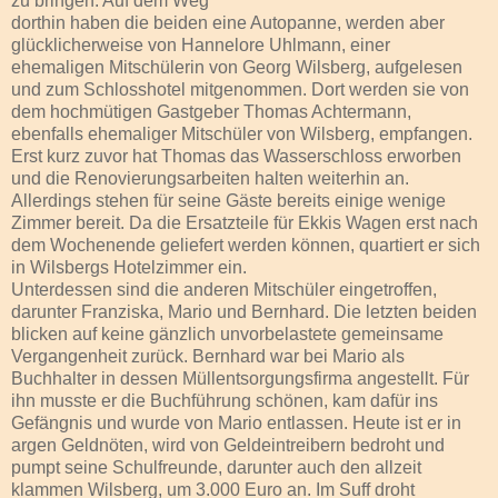
zu bringen. Auf dem Weg
dorthin haben die beiden eine Autopanne, werden aber
glücklicherweise von Hannelore Uhlmann, einer
ehemaligen Mitschülerin von Georg Wilsberg, aufgelesen
und zum Schlosshotel mitgenommen. Dort werden sie von
dem hochmütigen Gastgeber Thomas Achtermann,
ebenfalls ehemaliger Mitschüler von Wilsberg, empfangen.
Erst kurz zuvor hat Thomas das Wasserschloss erworben
und die Renovierungsarbeiten halten weiterhin an.
Allerdings stehen für seine Gäste bereits einige wenige
Zimmer bereit. Da die Ersatzteile für Ekkis Wagen erst nach
dem Wochenende geliefert werden können, quartiert er sich
in Wilsbergs Hotelzimmer ein.
Unterdessen sind die anderen Mitschüler eingetroffen,
darunter Franziska, Mario und Bernhard. Die letzten beiden
blicken auf keine gänzlich unvorbelastete gemeinsame
Vergangenheit zurück. Bernhard war bei Mario als
Buchhalter in dessen Müllentsorgungsfirma angestellt. Für
ihn musste er die Buchführung schönen, kam dafür ins
Gefängnis und wurde von Mario entlassen. Heute ist er in
argen Geldnöten, wird von Geldeintreibern bedroht und
pumpt seine Schulfreunde, darunter auch den allzeit
klammen Wilsberg, um 3.000 Euro an. Im Suff droht