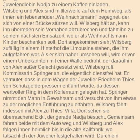
Juwelendiebin Nadja zu einem Kaffee einladen.
Wilsberg und Alex sind mittlerweile auf dem Heimweg, als
ihnen ein lebensmüder „Weihnachtsmann“ begegnet, der
sich von einer Brücke stürzen will. Wilsberg hält an, kann
ihn überreden sein Vorhaben abzubrechen und fährt ihn zu
seinem nächsten Einsatzort, wo er als Weihnachtsmann
Kinder beschenken soll. Dort angekommen sieht Wilsberg
zufällig in einem Hinterhof die Limousine stehen, die ihm
aufgefahren war. Als er sich näher umsehen will, wird er von
einem Unbekannten mit einer Waffe bedroht, der daraufhin
von Alex außer Gefecht gesetzt wird. Wilsberg ruft
Kommissarin Springer an, die eigentlich dienstfrei hat. Er
vermutet, dass in dem Wagen der Juwelier Friedhelm Thies
von Schutzgelderpressern entführt wurde, da dessen
wertvoller Ring in dem Kofferraum gelegen hat. Springer
nimmt den Mann in Gewahrsam und versucht von ihm etwas
zu der möglichen Entführung zu erfahren. Wilsberg fährt
indessen mit Alex zu Thies' Villa. Dort sehen sie
überraschend Ekki, der gerade Nadja besucht. Gemeinsam
fahren beide mit dem Auto weg und Wilsberg und Alex
folgen ihnen heimlich bis in die alte Kalifabrik, wo
tatsächlich der Juwelier festgehalten wird. Durch ein