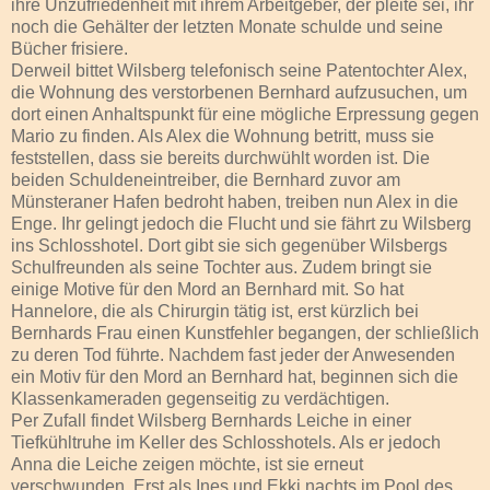
ihre Unzufriedenheit mit ihrem Arbeitgeber, der pleite sei, ihr
noch die Gehälter der letzten Monate schulde und seine
Bücher frisiere.
Derweil bittet Wilsberg telefonisch seine Patentochter Alex,
die Wohnung des verstorbenen Bernhard aufzusuchen, um
dort einen Anhaltspunkt für eine mögliche Erpressung gegen
Mario zu finden. Als Alex die Wohnung betritt, muss sie
feststellen, dass sie bereits durchwühlt worden ist. Die
beiden Schuldeneintreiber, die Bernhard zuvor am
Münsteraner Hafen bedroht haben, treiben nun Alex in die
Enge. Ihr gelingt jedoch die Flucht und sie fährt zu Wilsberg
ins Schlosshotel. Dort gibt sie sich gegenüber Wilsbergs
Schulfreunden als seine Tochter aus. Zudem bringt sie
einige Motive für den Mord an Bernhard mit. So hat
Hannelore, die als Chirurgin tätig ist, erst kürzlich bei
Bernhards Frau einen Kunstfehler begangen, der schließlich
zu deren Tod führte. Nachdem fast jeder der Anwesenden
ein Motiv für den Mord an Bernhard hat, beginnen sich die
Klassenkameraden gegenseitig zu verdächtigen.
Per Zufall findet Wilsberg Bernhards Leiche in einer
Tiefkühltruhe im Keller des Schlosshotels. Als er jedoch
Anna die Leiche zeigen möchte, ist sie erneut
verschwunden. Erst als Ines und Ekki nachts im Pool des