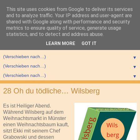
This site uses cookies from Google to deliver its services
and to analyze traffic. Your IP address and user-agent are
shared with Google along with performance and security
metrics to ensure quality of service, generate usage
statistics, and to detect and address abuse.
▼
LEARN MORE
GOT IT
▼
▼
▼
▼
28 Oh du tödliche… Wilsberg
Es ist Heiliger Abend.
Während Wilsberg auf dem
Weihnachtsmarkt in Münster
einen Weihnachtsbaum kauft,
sitzt Ekki mit seinem Chef
Grabowski und dessen