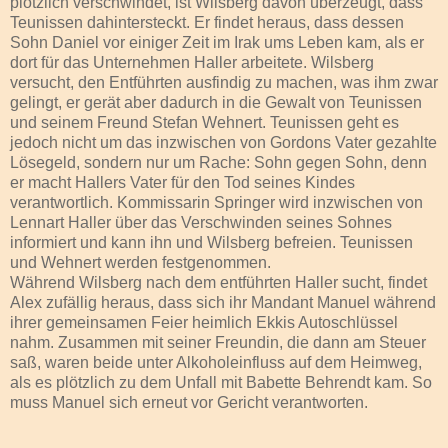
plötzlich verschwindet, ist Wilsberg davon überzeugt, dass
Teunissen dahintersteckt. Er findet heraus, dass dessen
Sohn Daniel vor einiger Zeit im Irak ums Leben kam, als er
dort für das Unternehmen Haller arbeitete. Wilsberg
versucht, den Entführten ausfindig zu machen, was ihm zwar
gelingt, er gerät aber dadurch in die Gewalt von Teunissen
und seinem Freund Stefan Wehnert. Teunissen geht es
jedoch nicht um das inzwischen von Gordons Vater gezahlte
Lösegeld, sondern nur um Rache: Sohn gegen Sohn, denn
er macht Hallers Vater für den Tod seines Kindes
verantwortlich. Kommissarin Springer wird inzwischen von
Lennart Haller über das Verschwinden seines Sohnes
informiert und kann ihn und Wilsberg befreien. Teunissen
und Wehnert werden festgenommen.
Während Wilsberg nach dem entführten Haller sucht, findet
Alex zufällig heraus, dass sich ihr Mandant Manuel während
ihrer gemeinsamen Feier heimlich Ekkis Autoschlüssel
nahm. Zusammen mit seiner Freundin, die dann am Steuer
saß, waren beide unter Alkoholeinfluss auf dem Heimweg,
als es plötzlich zu dem Unfall mit Babette Behrendt kam. So
muss Manuel sich erneut vor Gericht verantworten.