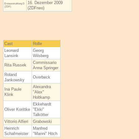
16. Dezember 2009
Erstaus­strahlung D
(ZDF)
(ZDFneo)
Cast
Rolle
Leonard
Georg
Lansink
Wilsberg
Commissario
Rita Russek
Anna Springer
Roland
Overbeck
Jankowsky
Alexandra
Ina Paule
"Alex"
Klink
Holtkamp
Ekkehardt
Oliver Korittke
"Ekki"
Talkötter
Vittorio Alfieri
Grabowski
Heinrich
Manfred
Schafmeister
"Manni" Höch