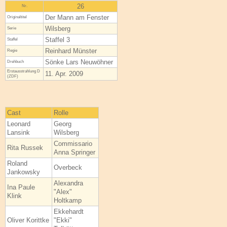
26
Nr.
Der Mann am Fenster
Original­titel
Wilsberg
Serie
Staffel 3
Staffel
Reinhard Münster
Regie
Sönke Lars Neuwöhner
Drehbuch
Erstaus­strahlung D
11. Apr. 2009
(ZDF)
Cast
Rolle
Leonard
Georg
Lansink
Wilsberg
Commissario
Rita Russek
Anna Springer
Roland
Overbeck
Jankowsky
Alexandra
Ina Paule
"Alex"
Klink
Holtkamp
Ekkehardt
Oliver Korittke
"Ekki"