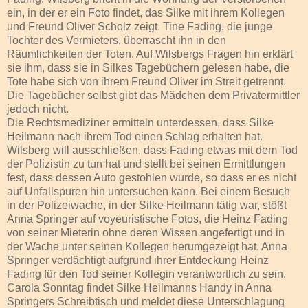
ein, in der er ein Foto findet, das Silke mit ihrem Kollegen
und Freund Oliver Scholz zeigt. Tine Fading, die junge
Tochter des Vermieters, überrascht ihn in den
Räumlichkeiten der Toten. Auf Wilsbergs Fragen hin erklärt
sie ihm, dass sie in Silkes Tagebüchern gelesen habe, die
Tote habe sich von ihrem Freund Oliver im Streit getrennt.
Die Tagebücher selbst gibt das Mädchen dem Privatermittler
jedoch nicht.
Die Rechtsmediziner ermitteln unterdessen, dass Silke
Heilmann nach ihrem Tod einen Schlag erhalten hat.
Wilsberg will ausschließen, dass Fading etwas mit dem Tod
der Polizistin zu tun hat und stellt bei seinen Ermittlungen
fest, dass dessen Auto gestohlen wurde, so dass er es nicht
auf Unfallspuren hin untersuchen kann. Bei einem Besuch
in der Polizeiwache, in der Silke Heilmann tätig war, stößt
Anna Springer auf voyeuristische Fotos, die Heinz Fading
von seiner Mieterin ohne deren Wissen angefertigt und in
der Wache unter seinen Kollegen herumgezeigt hat. Anna
Springer verdächtigt aufgrund ihrer Entdeckung Heinz
Fading für den Tod seiner Kollegin verantwortlich zu sein.
Carola Sonntag findet Silke Heilmanns Handy in Anna
Springers Schreibtisch und meldet diese Unterschlagung