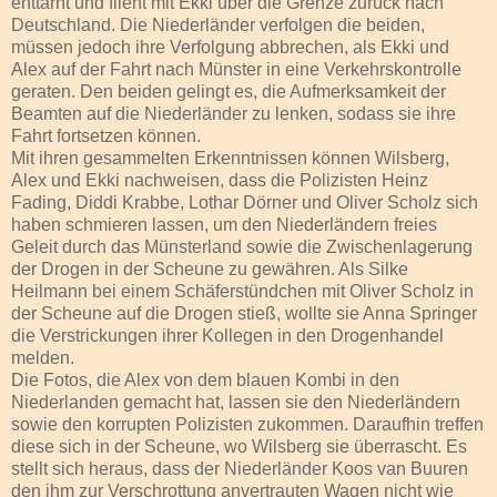
enttarnt und flieht mit Ekki über die Grenze zurück nach
Deutschland. Die Niederländer verfolgen die beiden,
müssen jedoch ihre Verfolgung abbrechen, als Ekki und
Alex auf der Fahrt nach Münster in eine Verkehrskontrolle
geraten. Den beiden gelingt es, die Aufmerksamkeit der
Beamten auf die Niederländer zu lenken, sodass sie ihre
Fahrt fortsetzen können.
Mit ihren gesammelten Erkenntnissen können Wilsberg,
Alex und Ekki nachweisen, dass die Polizisten Heinz
Fading, Diddi Krabbe, Lothar Dörner und Oliver Scholz sich
haben schmieren lassen, um den Niederländern freies
Geleit durch das Münsterland sowie die Zwischenlagerung
der Drogen in der Scheune zu gewähren. Als Silke
Heilmann bei einem Schäferstündchen mit Oliver Scholz in
der Scheune auf die Drogen stieß, wollte sie Anna Springer
die Verstrickungen ihrer Kollegen in den Drogenhandel
melden.
Die Fotos, die Alex von dem blauen Kombi in den
Niederlanden gemacht hat, lassen sie den Niederländern
sowie den korrupten Polizisten zukommen. Daraufhin treffen
diese sich in der Scheune, wo Wilsberg sie überrascht. Es
stellt sich heraus, dass der Niederländer Koos van Buuren
den ihm zur Verschrottung anvertrauten Wagen nicht wie