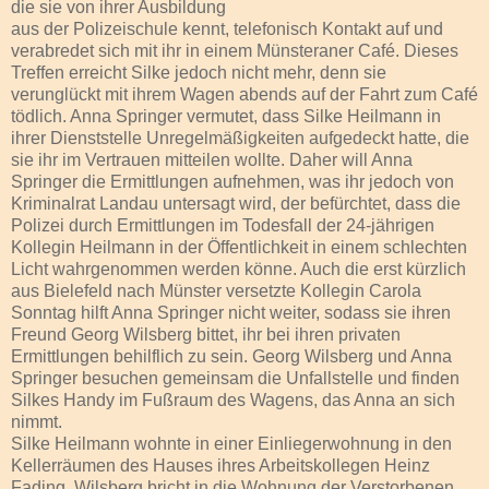
die sie von ihrer Ausbildung
aus der Polizeischule kennt, telefonisch Kontakt auf und
verabredet sich mit ihr in einem Münsteraner Café. Dieses
Treffen erreicht Silke jedoch nicht mehr, denn sie
verunglückt mit ihrem Wagen abends auf der Fahrt zum Café
tödlich. Anna Springer vermutet, dass Silke Heilmann in
ihrer Dienststelle Unregelmäßigkeiten aufgedeckt hatte, die
sie ihr im Vertrauen mitteilen wollte. Daher will Anna
Springer die Ermittlungen aufnehmen, was ihr jedoch von
Kriminalrat Landau untersagt wird, der befürchtet, dass die
Polizei durch Ermittlungen im Todesfall der 24-jährigen
Kollegin Heilmann in der Öffentlichkeit in einem schlechten
Licht wahrgenommen werden könne. Auch die erst kürzlich
aus Bielefeld nach Münster versetzte Kollegin Carola
Sonntag hilft Anna Springer nicht weiter, sodass sie ihren
Freund Georg Wilsberg bittet, ihr bei ihren privaten
Ermittlungen behilflich zu sein. Georg Wilsberg und Anna
Springer besuchen gemeinsam die Unfallstelle und finden
Silkes Handy im Fußraum des Wagens, das Anna an sich
nimmt.
Silke Heilmann wohnte in einer Einliegerwohnung in den
Kellerräumen des Hauses ihres Arbeitskollegen Heinz
Fading. Wilsberg bricht in die Wohnung der Verstorbenen