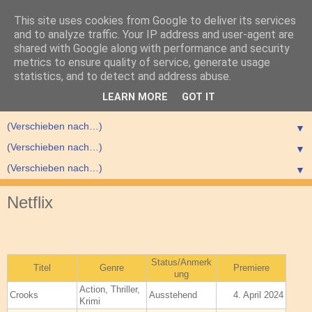
This site uses cookies from Google to deliver its services
and to analyze traffic. Your IP address and user-agent are
shared with Google along with performance and security
metrics to ensure quality of service, generate usage
statistics, and to detect and address abuse.
▼
LEARN MORE
GOT IT
▼
▼
▼
▼
Netflix
Status/Anmerk
Titel
Genre
Premiere
ung
Action, Thriller,
Crooks
Ausstehend
4. April 2024
Krimi