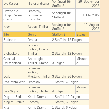
Verlängert für
29. September
Die Kaiserin
Historiendrama
Staffel 2
2022
How to Sell
Dramedy,
Verlängert für
Drugs Online
Schwarze
31. Mai 2019
Staffel 4
(Fast)
Komödie
Verlängert für
19. August
Kleo
Action, Thriller
Staffel 2
2022
Titel
Genre
Staffel(n)
Status
Barbaren
Drama
2 Staffeln, 12 Folgen
Science-
Fiction, Drama,
Biohackers
Thriller
2 Staffeln, 12 Folgen
Criminal:
Anthologie,
Miniseri
Deutschland
Thriller, Drama
3 Folgen
e
Science-
Fiction,
Dark
Mystery, Thriller
3 Staffeln, 26 Folgen
Das letzte Wort
Dramedy
1 Staffel, 6 Folgen
Science-
Miniseri
Das Signal
Fiction, Thriller
4 Folgen
e
Dogs of Berlin
Krimi, Drama
1 Staffel, 10 Folgen
King of Stonks
Comedy
1 Staffel, 6 Folgen
Kitz
Krimi, Drama
1 Staffel, 6 Folgen