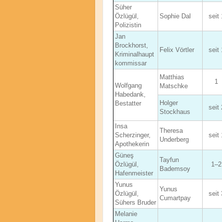
Süher
Özlügül,
Sophie Dal
seit 
Polizistin
Jan
Brockhorst,
Felix Vörtler
seit 
Kriminalhaupt
kommissar
Matthias
1
Wolfgang
Matschke
Habedank,
Holger
Bestatter
seit 
Stockhaus
Insa
Theresa
Scherzinger,
seit 
Underberg
Apothekerin
Güneş
Tayfun
Özlügül,
1–2
Bademsoy
Hafenmeister
Yunus
Yunus
Özlügül,
seit 
Cumartpay
Sühers Bruder
Melanie