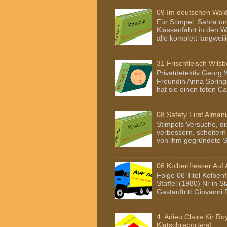
09 Im deutschen Wal
Für Stimpel, Sahra un
Klassenfahrt in den W
alle komplett langweili
31 Frischfleisch Wils
Privatdetektiv Georg 
Freundin Anna Spring
hat sie einen toten Ca
08 Safety First Alman
Stimpels Versuche, di
verbessern, scheiter
von ihm gegründete St
06 Kolbenfresser Auf
Folge 06 Titel Kolbenf
Staffel (1980) Nr in S
Gastauftritt Giovanni
4. Adieu Claire Kir R
Klatschreporters)