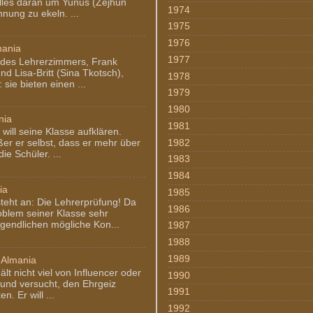
alles daran um Yunus (Zejhun
1974
nung zu ekeln. ...
1975
1976
mania
1977
des Lehrerzimmers, Frank
nd Lisa-Britt (Sina Tkotsch),
1978
: sie bieten einen ...
1979
1980
nia
1981
will seine Klasse aufklären.
1982
er er selbst, dass er mehr über
ie Schüler. ...
1983
1984
ia
1985
teht an: Die Lehrerprüfung! Da
1986
blem seiner Klasse sehr
gendlichen mögliche Kon...
1987
1988
1989
 Almania
ält nicht viel von Influencer oder
1990
 und versucht, den Ehrgeiz
1991
n. Er will ...
1992