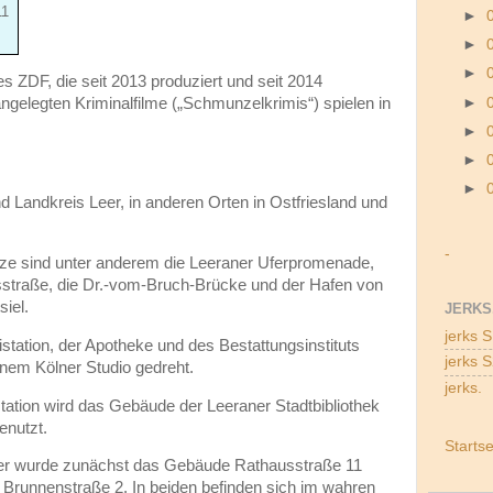
11
►
►
►
es ZDF, die seit 2013 produziert und seit 2014
►
angelegten Kriminalfilme („Schmunzelkrimis“) spielen in
►
►
►
d Landkreis Leer, in anderen Orten in Ostfriesland und
-
ze sind unter anderem die Leeraner Uferpromenade,
sstraße, die Dr.-vom-Bruch-Brücke und der Hafen von
siel.
JERKS
jerks 
istation, der Apotheke und des Bestattungsinstituts
jerks 
inem Kölner Studio gedreht.
jerks.
ation wird das Gebäude der Leeraner Stadtbibliothek
enutzt.
Startse
ger wurde zunächst das Gebäude Rathausstraße 11
Brunnenstraße 2. In beiden befinden sich im wahren