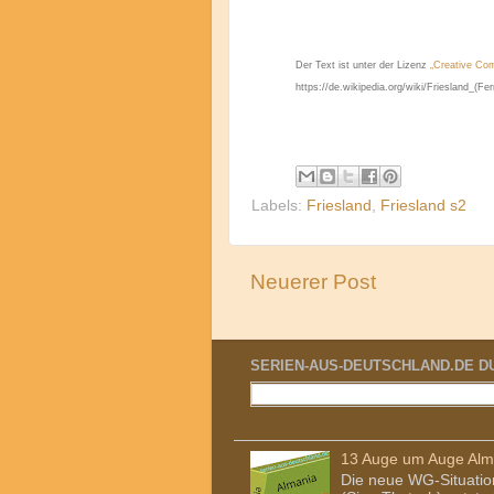
Der Text ist unter der Lizenz
„Creative Com
https://de.wikipedia.org/wiki/Friesland_(Fe
Labels:
Friesland
,
Friesland s2
Neuerer Post
SERIEN-AUS-DEUTSCHLAND.DE 
13 Auge um Auge Alm
Die neue WG-Situation 