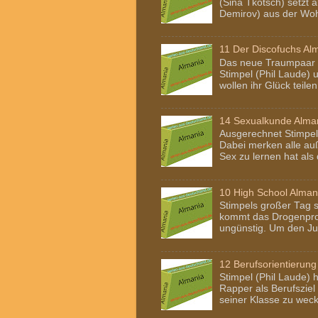
(Sina Tkotsch) setzt 
Demirov) aus der Woh
11 Der Discofuchs Al
Das neue Traumpaar 
Stimpel (Phil Laude) u
wollen ihr Glück teilen
14 Sexualkunde Alma
Ausgerechnet Stimpel 
Dabei merken alle auß
Sex zu lernen hat als d
10 High School Alman
Stimpels großer Tag s
kommt das Drogenpro
ungünstig. Um den Ju
12 Berufsorientierung
Stimpel (Phil Laude) h
Rapper als Berufsziel
seiner Klasse zu wecke