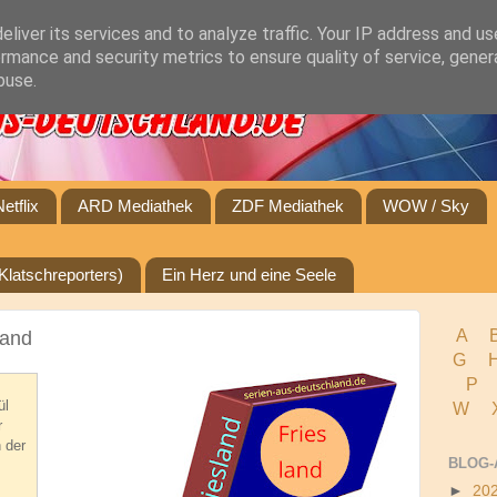
liver its services and to analyze traffic. Your IP address and u
rmance and security metrics to ensure quality of service, gene
buse.
Netflix
ARD Mediathek
ZDF Mediathek
WOW / Sky
Klatschreporters)
Ein Herz und eine Seele
A
land
G
P
ül
W 
r
 der
BLOG-
►
20