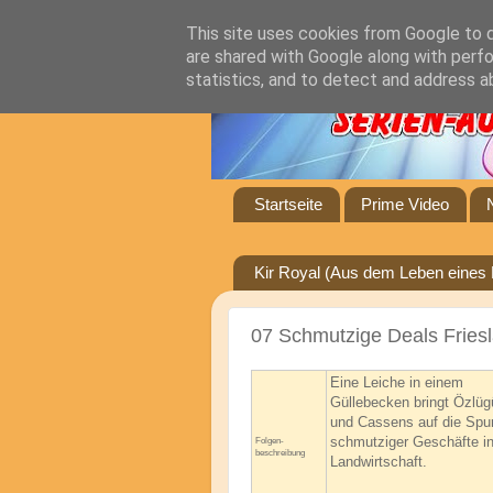
This site uses cookies from Google to de
are shared with Google along with perfo
statistics, and to detect and address a
Startseite
Prime Video
Kir Royal (Aus dem Leben eines 
07 Schmutzige Deals Fries
Eine Leiche in einem
Güllebecken bringt Özlüg
und Cassens auf die Spu
schmutziger Geschäfte in
Folgen-
beschreibung
Landwirtschaft.