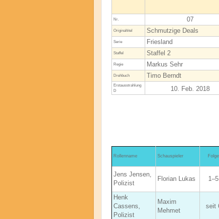
07
Nr.
Schmutzige Deals
Original­titel
Friesland
Serie
Staffel 2
Staffel
Markus Sehr
Regie
Timo Berndt
Drehbuch
Erstaus­strahlung
10. Feb. 2018
D
Rollenname
Schauspieler
Folge
Jens Jensen,
Florian Lukas
1–5
Polizist
Henk
Maxim
Cassens,
seit 
Mehmet
Polizist