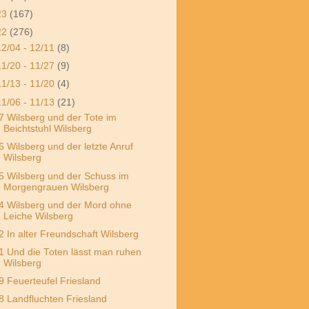
23
(167)
22
(276)
12/04 - 12/11
(8)
11/20 - 11/27
(9)
11/13 - 11/20
(4)
11/06 - 11/13
(21)
7 Wilsberg und der Tote im
Beichtstuhl Wilsberg
6 Wilsberg und der letzte Anruf
Wilsberg
5 Wilsberg und der Schuss im
Morgengrauen Wilsberg
4 Wilsberg und der Mord ohne
Leiche Wilsberg
2 In alter Freundschaft Wilsberg
1 Und die Toten lässt man ruhen
Wilsberg
9 Feuerteufel Friesland
8 Landfluchten Friesland