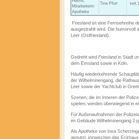
Harms,
Tina Pfurr
seit 
Mitarbeiterin
Apotheke
Friesland ist eine Fernsehreihe d
ausgestrahlt wird. Die humorvoll 
Leer (Ostfriesland).
Gedreht wird
Friesland
in Stadt un
dem Emsland sowie in Köln.
Häufig wiederkehrende Schauplät
der Wilhelminengang, die Rathau
Leer sowie der Yachtclub in Greet
Szenen, die im Inneren der Polize
spielen, werden überwiegend in e
Für Außenaufnahmen der Polizeist
im Gebäude Wilhelminengang 2 g
Als Apotheke von Insa Scherzin
genutzt, inzwischen das Eckhaus 