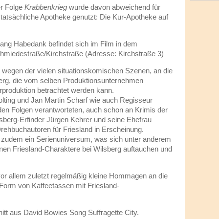
er Folge
Krabbenkrieg
wurde davon abweichend für
tatsächliche Apotheke genutzt: Die Kur-Apotheke auf
gang Habedank befindet sich im Film in dem
miedestraße/Kirchstraße (Adresse: Kirchstraße 3)
m wegen der vielen situationskomischen Szenen, an die
berg, die vom selben Produktionsunternehmen
nerproduktion betrachtet werden kann.
lting und Jan Martin Scharf wie auch Regisseur
iden Folgen verantworteten, auch schon an Krimis der
lsberg-Erfinder Jürgen Kehrer und seine Ehefrau
rehbuchautoren für Friesland in Erscheinung.
ch zudem ein Serienuniversum, was sich unter anderem
enen Friesland-Charaktere bei Wilsberg auftauchen und
or allem zuletzt regelmäßig kleine Hommagen an die
n Form von Kaffeetassen mit Friesland-
nitt aus David Bowies Song Suffragette City.