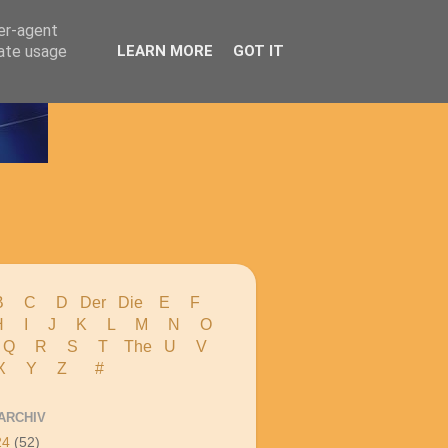
ser-agent
rate usage
LEARN MORE
GOT IT
B
C
D
Der
Die
E
F
H
I J
K
L
M
N
O
 Q
R
S
T
The
U V
X Y
Z
#
ARCHIV
24
(52)