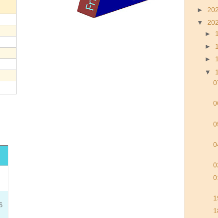
►
20
▼
20
►
►
►
▼
0
0
0
0
0
0
1
6
1