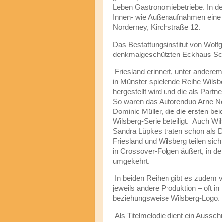
Leben Gastronomiebetriebe. In d
Innen- wie Außenaufnahmen eine 
Norderney, Kirchstraße 12.
Das Bestattungsinstitut von Wolf
denkmalgeschützten Eckhaus Sch
Friesland erinnert, unter andere
in Münster spielende Reihe Wils
hergestellt wird und die als Part
So waren das Autorenduo Arne No
Dominic Müller, die die ersten be
Wilsberg-Serie beteiligt. Auch Wi
Sandra Lüpkes traten schon als D
Friesland und Wilsberg teilen si
in Crossover-Folgen äußert, in d
umgekehrt.
In beiden Reihen gibt es zudem v
jeweils andere Produktion – oft i
beziehungsweise Wilsberg-Logo.
Als Titelmelodie dient ein Aussch