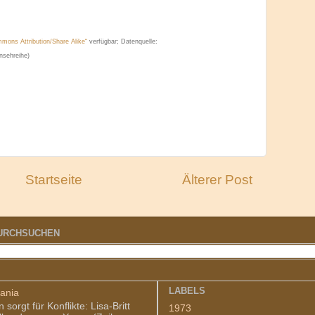
mons Attribution/Share Alike“
verfügbar; Datenquelle:
rnsehreihe)
Startseite
Älterer Post
DURCHSUCHEN
LABELS
ania
sorgt für Konflikte: Lisa-Britt
1973