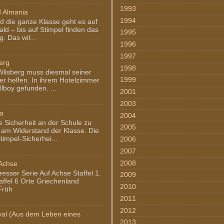
1993
d Almania
1994
d die ganze Klasse geht es auf
ald – bis auf Stimpel finden das
1995
g. Das wil...
1996
1997
berg
1998
Wilsberg muss diesmal seiner
1999
er helfen. In ihrem Hotelzimmer
llboy gefunden. ...
2001
2003
ia
2004
e Sicherheit an der Schule zu
2005
n am Widerstand der Klasse. Die
impel-Sicherhei...
2006
2007
2008
 Achse
resser Serie Auf Achse Staffel 1.
2009
taffel 6 Orte Griechenland
2010
 Früh
2011
2012
oyal (Aus dem Leben eines
2013