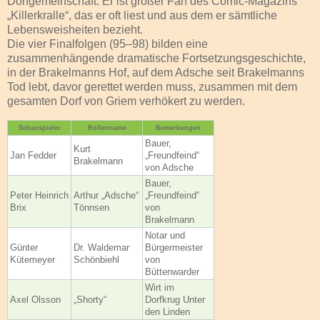
Dorfgemeinschaft. Er ist großer Fan des Comic-Magazins
„Killerkralle“, das er oft liest und aus dem er sämtliche
Lebensweisheiten bezieht.
Die vier Finalfolgen (95–98) bilden eine
zusammenhängende dramatische Fortsetzungsgeschichte,
in der Brakelmanns Hof, auf dem Adsche seit Brakelmanns
Tod lebt, davor gerettet werden muss, zusammen mit dem
gesamten Dorf von Griem verhökert zu werden.
Schauspieler
Rollenname
Bemerkungen
Bauer,
Kurt
Jan Fedder
„Freundfeind“
Brakelmann
von Adsche
Bauer,
Peter Heinrich
Arthur „Adsche“
„Freundfeind“
Brix
Tönnsen
von
Brakelmann
Notar und
Günter
Dr. Waldemar
Bürgermeister
Kütemeyer
Schönbiehl
von
Büttenwarder
Wirt im
Axel Olsson
„Shorty“
Dorfkrug Unter
den Linden