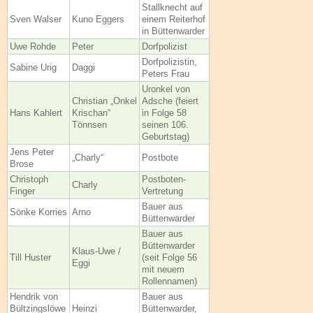
Stallknecht auf
Sven Walser
Kuno Eggers
einem Reiterhof
in Büttenwarder
Uwe Rohde
Peter
Dorfpolizist
Dorfpolizistin,
Sabine Urig
Daggi
Peters Frau
Uronkel von
Christian „Onkel
Adsche (feiert
Hans Kahlert
Krischan“
in Folge 58
Tönnsen
seinen 106.
Geburtstag)
Jens Peter
„Charly“
Postbote
Brose
Christoph
Postboten-
Charly
Finger
Vertretung
Bauer aus
Sönke Korries
Arno
Büttenwarder
Bauer aus
Büttenwarder
Klaus-Uwe /
Till Huster
(seit Folge 56
Eggi
mit neuem
Rollennamen)
Hendrik von
Bauer aus
Bültzingslöwe
Heinzi
Büttenwarder,