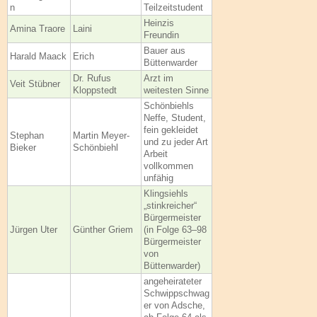
n
Teilzeitstudent
Heinzis
Amina Traore
Laini
Freundin
Bauer aus
Harald Maack
Erich
Büttenwarder
Dr. Rufus
Arzt im
Veit Stübner
Kloppstedt
weitesten Sinne
Schönbiehls
Neffe, Student,
fein gekleidet
Stephan
Martin Meyer-
und zu jeder Art
Bieker
Schönbiehl
Arbeit
vollkommen
unfähig
Klingsiehls
„stinkreicher“
Bürgermeister
Jürgen Uter
Günther Griem
(in Folge 63–98
Bürgermeister
von
Büttenwarder)
angeheirateter
Schwippschwag
er von Adsche,