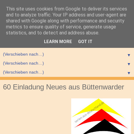
This site uses cookies from Google to deliver its services
and to analyze traffic. Your IP address and user-agent are
shared with Google along with performance and security
metrics to ensure quality of service, generate usage
statistics, and to detect and address abuse.
▼
LEARN MORE
GOT IT
▼
▼
▼
▼
60 Einladung Neues aus Büttenwarder