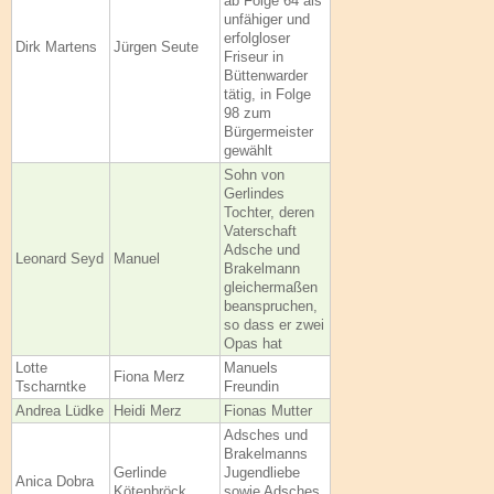
ab Folge 64 als
unfähiger und
erfolgloser
Dirk Martens
Jürgen Seute
Friseur in
Büttenwarder
tätig, in Folge
98 zum
Bürgermeister
gewählt
Sohn von
Gerlindes
Tochter, deren
Vaterschaft
Adsche und
Leonard Seyd
Manuel
Brakelmann
gleichermaßen
beanspruchen,
so dass er zwei
Opas hat
Lotte
Manuels
Fiona Merz
Tscharntke
Freundin
Andrea Lüdke
Heidi Merz
Fionas Mutter
Adsches und
Brakelmanns
Gerlinde
Jugendliebe
Anica Dobra
Kötenbröck
sowie Adsches