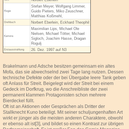
Stefan Meyer, Wolfgang Limmer,
Guido Pieters, Miko Zeuschner,
Regie
Matthias Koßmehl,
Norbert Eberlein, Eckhard Theophil
Drehbuch
Maximilian Lips, Michael Ole
Nielsen, Michael Tötter, Michael
Kamera
Sigloch, Joachim Hasse, Dragan
Rogulj
26. Dez. 1997 auf N3
Erstausstrahlung
Brakelmann und Adsche besitzen gemeinsam ein altes
Mofa, das sie abwechselnd zwei Tage lang nutzen. Dessen
technische Defekte oder der bei Übergabe leere Tank geben
oft Anlass für Streit. Beigelegt wird der Streit bei einem
Gedeck im Dorfkrug, wo die Anschreibliste der zwei
permanent klammen Protagonisten schon mehrere
Bierdeckel füllt.
Oft ist an Aktionen oder Gesprächen als Dritter der
Stallknecht Kuno beteiligt. Mit seiner schuljungenhaften Art
wirkt er jünger als die meisten anderen Charaktere, obwohl
er ebenso alt ist[3], und bildet so einen Kontrast zur übrigen