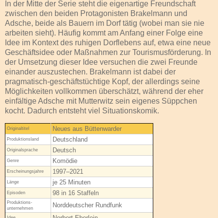
In der Mitte der Serie steht die eigenartige Freundschaft
zwischen den beiden Protagonisten Brakelmann und
Adsche, beide als Bauern im Dorf tätig (wobei man sie nie
arbeiten sieht). Häufig kommt am Anfang einer Folge eine
Idee im Kontext des ruhigen Dorflebens auf, etwa eine neue
Geschäftsidee oder Maßnahmen zur Tourismusförderung. In
der Umsetzung dieser Idee versuchen die zwei Freunde
einander auszustechen. Brakelmann ist dabei der
pragmatisch-geschäftstüchtige Kopf, der allerdings seine
Möglichkeiten vollkommen überschätzt, während der eher
einfältige Adsche mit Mutterwitz sein eigenes Süppchen
kocht. Dadurch entsteht viel Situationskomik.
Neues aus Büttenwarder
Originaltitel
Deutschland
Produktionsland
Deutsch
Originalsprache
Komödie
Genre
1997–2021
Erscheinungsjahre
je 25 Minuten
Länge
98 in 16 Staffeln
Episoden
Produktions-
Norddeutscher Rundfunk
unternehmen
Norbert Eberlein
Idee