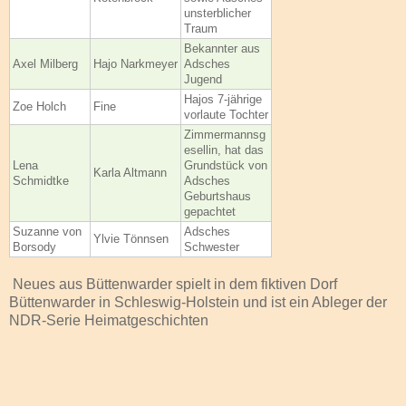
unsterblicher
Traum
Bekannter aus
Axel Milberg
Hajo Narkmeyer
Adsches
Jugend
Hajos 7-jährige
Zoe Holch
Fine
vorlaute Tochter
Zimmermannsg
esellin, hat das
Lena
Grundstück von
Karla Altmann
Schmidtke
Adsches
Geburtshaus
gepachtet
Suzanne von
Adsches
Ylvie Tönnsen
Borsody
Schwester
Neues aus Büttenwarder spielt in dem fiktiven Dorf
Büttenwarder in Schleswig-Holstein und ist ein Ableger der
NDR-Serie Heimatgeschichten