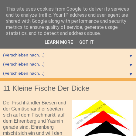
This site uses cookies from Google to deliver its services
and to analyze traffic. Your IP address and user-agent are
shared with Google along with performance and security
metrics to ensure quality of service, generate usage
statistics, and to detect and address abuse.
▼
LEARN MORE
GOT IT
▼
▼
▼
▼
11 Kleine Fische Der Dicke
Der Fischhändler Biesen und
der Gemüsehändler streiten
sich auf dem Fischmarkt, auf
dem Ehrenberg und Yasmin
gerade sind. Ehrenberg
mischt sich ein und will den