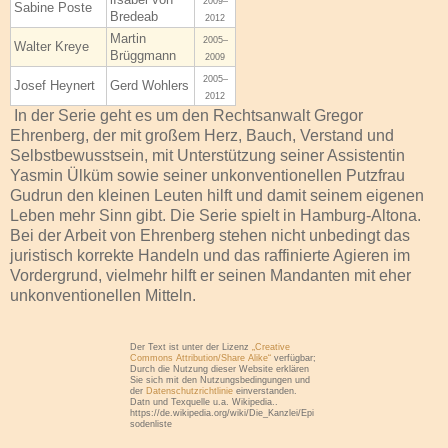
2009–
Sabine Poste
Bredeab
2012
Martin
2005–
Walter Kreye
Brüggmann
2009
2005–
Josef Heynert
Gerd Wohlers
2012
In der Serie geht es um den Rechtsanwalt Gregor
Ehrenberg, der mit großem Herz, Bauch, Verstand und
Selbstbewusstsein, mit Unterstützung seiner Assistentin
Yasmin Ülküm sowie seiner unkonventionellen Putzfrau
Gudrun den kleinen Leuten hilft und damit seinem eigenen
Leben mehr Sinn gibt. Die Serie spielt in Hamburg-Altona.
Bei der Arbeit von Ehrenberg stehen nicht unbedingt das
juristisch korrekte Handeln und das raffinierte Agieren im
Vordergrund, vielmehr hilft er seinen Mandanten mit eher
unkonventionellen Mitteln.
Der Text ist unter der Lizenz
„Creative
Commons Attribution/Share Alike“
verfügbar;
Durch die Nutzung dieser Website erklären
Sie sich mit den Nutzungsbedingungen und
der
Datenschutzrichtlinie
einverstanden.
Datn und Texquelle u.a. Wikipedia..
https://de.wikipedia.org/wiki/Die_Kanzlei/Epi
sodenliste