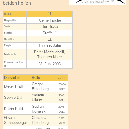
beiden helfen
11
(ges.)
Kleine Fische
Original­titel
Der Dicke
Serie
Staffel 1
Staffel
11
Nr. (St.)
Thomas Jahn
Regie
Peter Mazzuchelli,
Drehbuch
Thorsten Näter
Erstaus­strahlung
28. Juni 2005
D
Darsteller
Rolle
Jahr
Gregor
2005–
Dieter Pfaff
Ehrenberg
2012
Yasmin
2005–
Sophie Dal
Ülküm
2012
Gudrun
2005–
Katrin Pollitt
Kowalski
2012
Gisela
Christina
2005–
Schneeberger
Ehrenberg
2009
lIsabel von