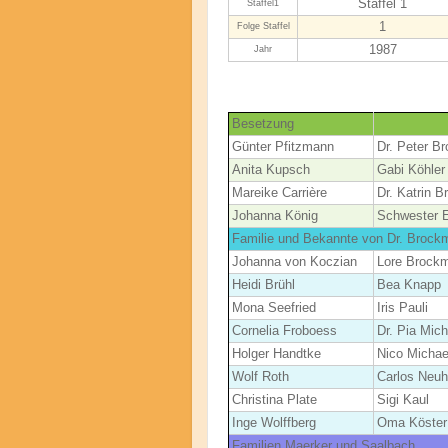
Staffel 1
Staffel1
1
Folge Staffel
1987
Jahr
Besetzung
Günter Pfitzmann
Dr. Peter B
Anita Kupsch
Gabi Köhler
Mareike Carrière
Dr. Katrin 
Johanna König
Schwester E
Familie und Bekannte von Dr. Brock
Johanna von Koczian
Lore Brock
Heidi Brühl
Bea Knapp
Mona Seefried
Iris Pauli
Cornelia Froboess
Dr. Pia Mich
Holger Handtke
Nico Michae
Wolf Roth
Carlos Neu
Christina Plate
Sigi Kaul
Inge Wolffberg
Oma Köster
Familien Maerker und Saalbach