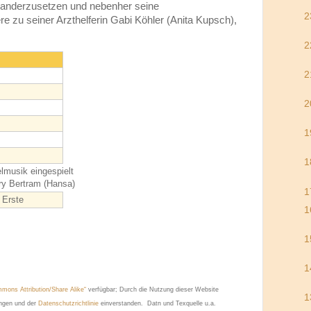
inanderzusetzen und nebenher seine
2
 zu seiner Arzthelferin Gabi Köhler (Anita Kupsch),
2
2
2
1
1
elmusik eingespielt
ry Bertram (Hansa)
1
 Erste
1
1
1
mons Attribution/Share Alike“
verfügbar; Durch die Nutzung dieser Website
1
ungen und der
Datenschutzrichtlinie
einverstanden. Datn und Texquelle u.a.