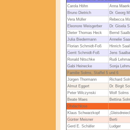
Carola Höhn
Anna Maerk
Bruno Dietrich
Dr. Georg M
Vera Müller
Rebecca Ma
Eleonore Weisgerber
Dr. Gisela 
Dieter Thomas Heck
Bernd Saal
Julia Biedermann
Annelie Saa
Florian Schmidt-Foß
Hinrich Saa
Gerrit Schmidt-Foß
Jens Saalb
Ronald Nitschke
Rudi Lehma
Gabi Heinecke
Sonja Lehm
Familie Solms, Staffel 5 und 6
Jürgen Thormann
Richard So
Almut Eggert
Dr. Birgit S
Peter Wilczynski
Wolf Solms
Beate Maes
Bettina Sol
Obdachlose
Klaus Schwarzkopf
„Gleisdreiec
Günter Meisner
Berti
Gerd E. Schäfer
Ludger