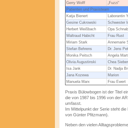
Gerry Wolff
„Fuzzi“
Patienten und Praxisteam
Katja Bienert
Laborantin 
Gesine Cukrowski
Schwester I
Herbert Weißbach
Opa Schnab
Waltraud Habicht
Frau Rust
Miriam Stark
Annemarie S
Stefan Behrens
Dr. Jens Pe
Monika Peitsch
Angela Mar
Olivia Augustinski
Chea Sieber
Isa Jank
Dr. Nadja B
Jana Kozewa
Marion
Manuela Marx
Frau Ewert
Praxis Bülowbogen ist der Titel 
die von 1987 bis 1996 von der A
umfasst.
Im Mittelpunkt der Serie steht di
von Günter Pfitzmann).
Neben den vielen Alltagsprobleme