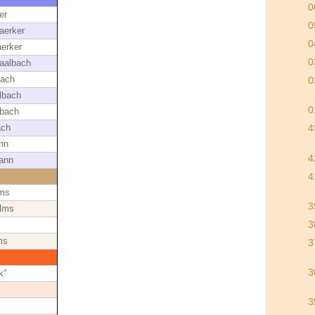
0
er
0
aerker
0
erker
0
Saalbach
bach
0
lbach
0
lbach
ach
4
nn
4
ann
4
lms
3
olms
3
ms
3
3
k“
3