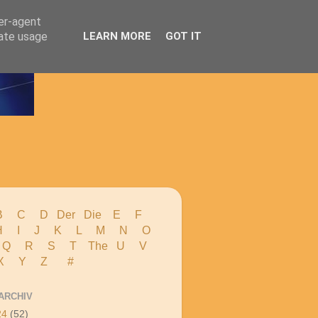
ser-agent
rate usage
LEARN MORE
GOT IT
B
C
D
Der
Die
E
F
H
I J
K
L
M
N
O
 Q
R
S
T
The
U V
X Y
Z
#
ARCHIV
24
(52)