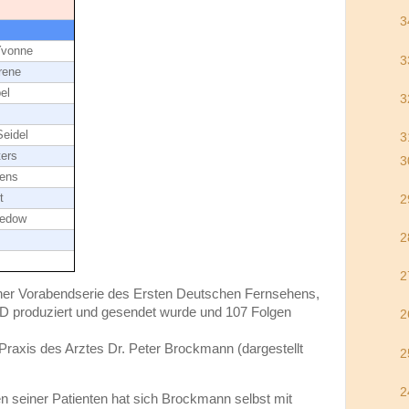
3
Yvonne
3
rene
el
3
eidel
3
ters
3
tens
t
2
redow
2
2
einer Vorabendserie des Ersten Deutschen Fernsehens,
RD produziert und gesendet wurde und 107 Folgen
2
e Praxis des Arztes Dr. Peter Brockmann (dargestellt
2
2
n seiner Patienten hat sich Brockmann selbst mit