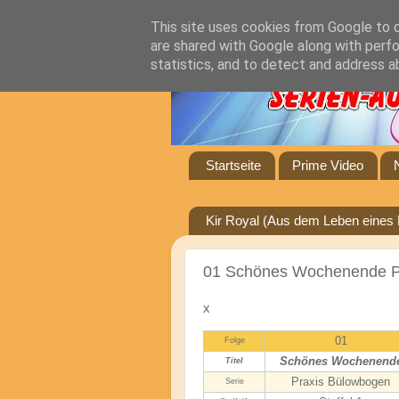
This site uses cookies from Google to de
are shared with Google along with perfo
statistics, and to detect and address a
Startseite
Prime Video
Kir Royal (Aus dem Leben eines 
01 Schönes Wochenende P
x
01
Folge
Schönes Wochenend
Titel
Praxis Bülowbogen
Serie