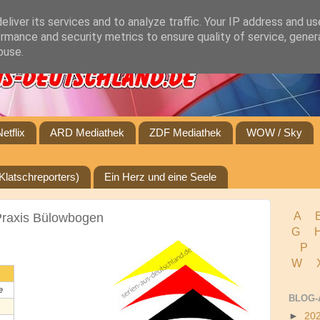
liver its services and to analyze traffic. Your IP address and u
rmance and security metrics to ensure quality of service, gene
buse.
Netflix
ARD Mediathek
ZDF Mediathek
WOW / Sky
Klatschreporters)
Ein Herz und eine Seele
A
raxis Bülowbogen
G
P
W 
e
BLOG-
►
20