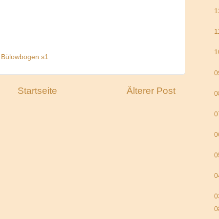
1
1
1
s Bülowbogen s1
0
Startseite
Älterer Post
0
0
0
0
0
0
0