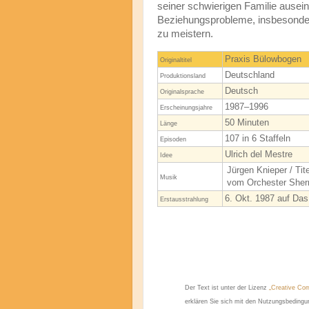
seiner schwierigen Familie ause
Beziehungsprobleme, insbesondere
zu meistern.
Praxis Bülowbogen
Originaltitel
Deutschland
Produktionsland
Deutsch
Originalsprache
1987–1996
Erscheinungsjahre
50 Minuten
Länge
107 in 6 Staffeln
Episoden
Ulrich del Mestre
Idee
Jürgen Knieper / Tit
Musik
vom Orchester Sher
6. Okt. 1987 auf Das
Erstausstrahlung
Der Text ist unter der Lizenz
„Creative Com
erklären Sie sich mit den Nutzungsbeding