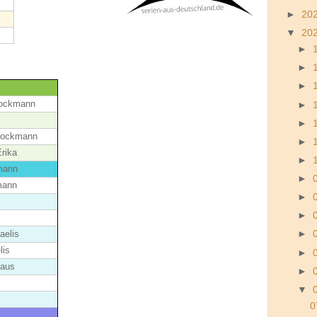
►
20
▼
20
►
►
►
rockmann
►
►
Brockmann
►
rika
►
mann
►
mann
►
►
aelis
►
lis
►
haus
►
▼
0